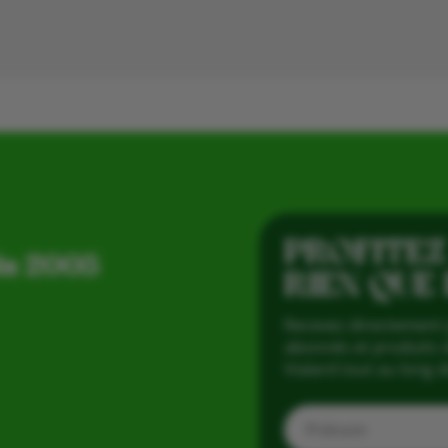
PROFITEZ
is 2005
RIEN QUE
Recevez directement 
abonnés et produits d
Vialard tout au long d