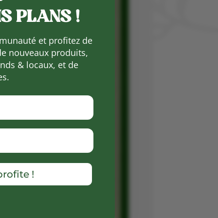
S PLANS !
munauté et profitez de
de nouveaux produits,
ds & locaux, et de
es.
rofite !