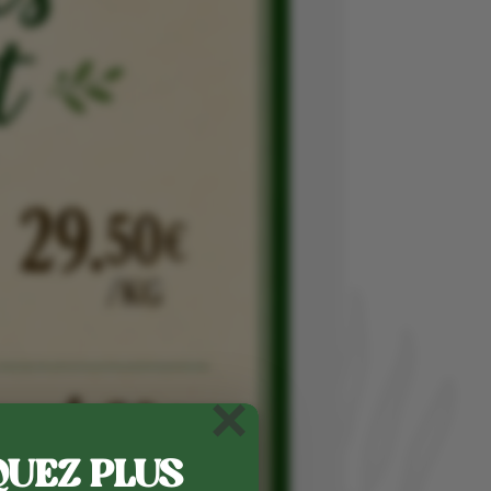
×
UEZ PLUS