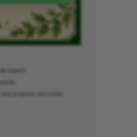
de Vialard !
uisinés.
r vous proposer une cuisine