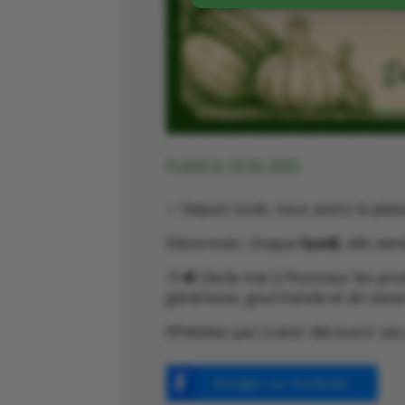
Publié le 30 06 2026
✨ Depuis lundi, nous avons le plaisi
Désormais, chaque
lundi
, elle vi
🍅🥩 Cécile met à l’honneur les pr
généreuse, gourmande et de saiso
N’hésitez pas à venir découvrir ses
Partager sur Facebook