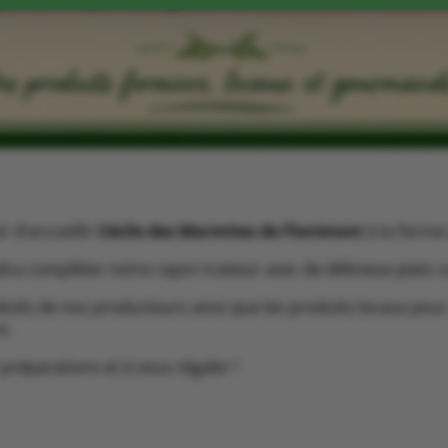
r d’accueillir
Cécile des Marmites de Florimont
à la Ferme 
endra compléter notre rayon traiteur avec de délicieux plats c
oduits de nos producteurs ainsi que les produits locaux pou
n.
 préparations et à vous régaler !