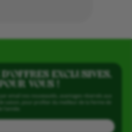
 D’OFFRES EXCLUSIVES,
 POUR VOUS !
par email nos nouveautés, avantages réservés aux
e saison, pour profiter du meilleur de la Ferme de
e l’année.