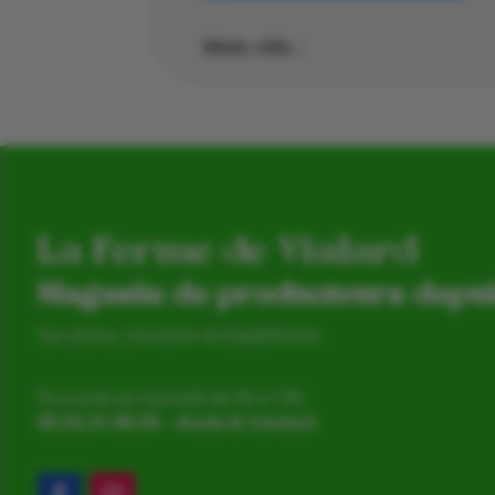
Mots clés :
La Ferme de Vialard
Magasin de producteurs depu
Sur place, Livraison et Expéditions
Du Lundi au Samedi de 9h à 19h
05.53.31.98.50
–
Accès & Contact