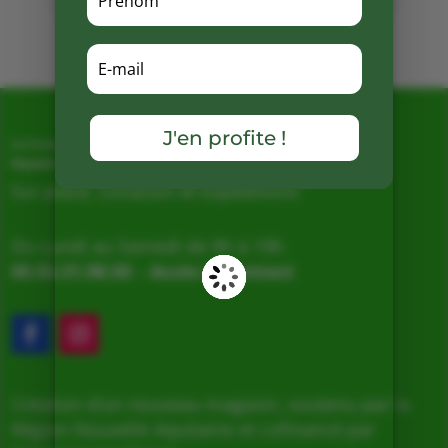
Mots clés :
boissons
|
ferme
de vialard
J'en profite !
La Ferme de Vialard
Magasin de producteurs depuis 2005
Sur place, Livraison et Expéditions
Du Lundi au Samedi de 9h à 19h
05.53.31.98.50
–
Accès & Contact
Création d’un nouveau magasin, soutenu par la
Région Nouvelle Aquitaine et cofinancé par