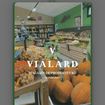
×
Nouveau meuble boisson !