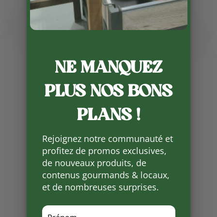
NE MANQUEZ
PLUS NOS BONS
Publié le 21 02 2022
PLANS !
Pour un gain de place, plus de
visibilité, un meilleur stockage et
Rejoignez notre communauté et
une harmonie entre les meubles
profitez de promos exclusives,
de la boutique.
de nouveaux produits, de
contenus gourmands & locaux,
Partager
sur
et de nombreuses surprises.
Facebook