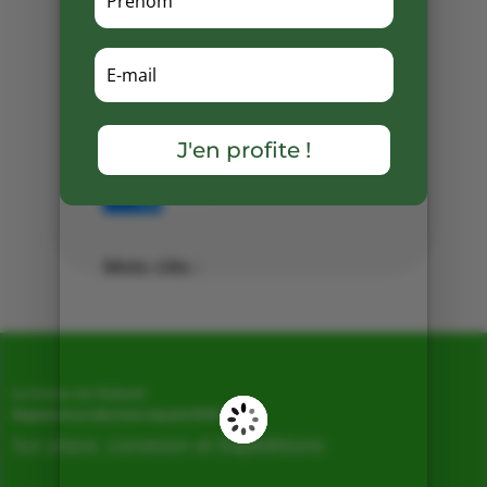
« Paniers Sauvages », le mercredi
24 juin.
Venez découvrir ces délicieuses
nouveautés.🥨🌿
J'en profite !
Partager
sur
Facebook
Mots clés :
La Ferme de Vialard
Magasin de producteurs depuis 2005
Sur place, Livraison et Expéditions