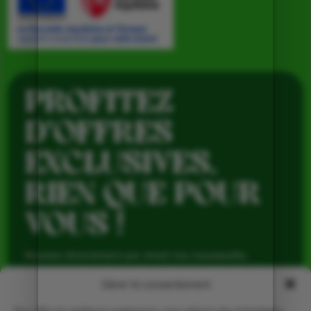
PROFITEZ
D’OFFRES
EXCLUSIVES,
RIEN QUE POUR
VOUS !
Recevez directement par email nos nouveautés,
avantages réservés aux abonnés et produits de saison,
pour profiter du meilleur de la Ferme de Vialard tout au
Gérer le consentement
long de l’année.
Pour offrir les meilleures expériences, nous utilisons des technologies