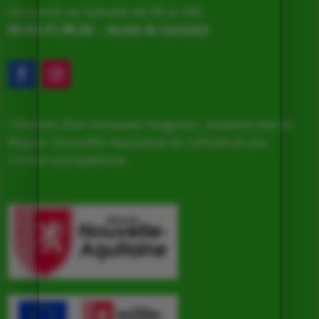
Du Lundi au Samedi de 9h à 19h
05.53.31.98.50
–
Accès & Contact
Création d’un nouveau magasin, soutenu par la
Région Nouvelle Aquitaine et cofinancé par
l’Union européenne