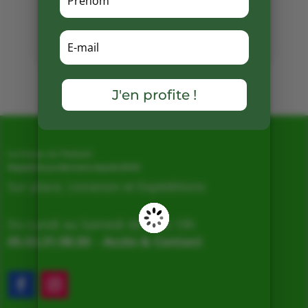
Partager
sur
Facebook
Mots clés :
J'en profite !
La Ferme de Vialard
Magasin de producteurs depuis 2005
Sur place, Livraison et Expéditions
Du Lundi au Samedi de 9h à 19h
05.53.31.98.50
–
Accès & Contact