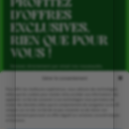
PROFITEZ
D’OFFRES
EXCLUSIVES,
RIEN QUE POUR
VOUS !
Recevez directement par email nos nouveautés,
avantages réservés aux abonnés et produits de saison,
pour profiter du meilleur de la Ferme de Vialard tout au
Gérer le consentement
long de l’année.
Pour offrir les meilleures expériences, nous utilisons des technologies
telles que les cookies pour stocker et/ou accéder aux informations des
appareils. Le fait de consentir à ces technologies nous permettra de
traiter des données telles que le comportement de navigation ou les ID
uniques sur ce site. Le fait de ne pas consentir ou de retirer son
consentement peut avoir un effet négatif sur certaines caractéristiques
et fonctions.