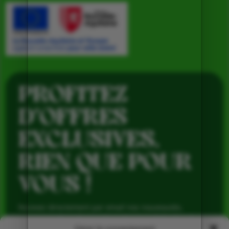
PROFITEZ
D’OFFRES
EXCLUSIVES,
RIEN QUE POUR
VOUS !
Recevez directement par email nos nouveautés,
avantages réservés aux abonnés et produits de saison,
pour profiter du meilleur de la Ferme de Vialard tout au
Gérer le consentement