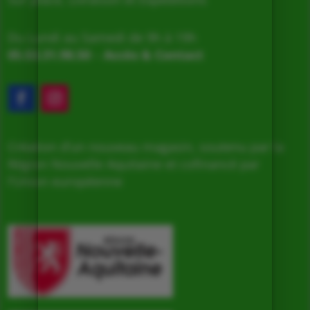
Du Lundi au Samedi de 9h à 19h
05.53.31.98.50
–
Accès & Contact
Création d’un nouveau magasin, soutenu par la
Région Nouvelle Aquitaine et cofinancé par
l’Union européenne