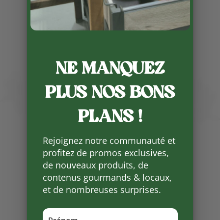
Publié le 3 11 2025
NE MANQUEZ
🚨 Nouveau à la boutique !
PLUS NOS BONS
Bienvenue à la
@brasseriedelunion24
PLANS !
rasseriedelUnion 🍺, micro-
brasserie artisanale installée à
Rejoignez notre communauté et
Vézac, au cœur de la vallée des 5
profitez de promos exclusives,
Châteaux 🏰
de nouveaux produits, de
Des bières locales et créatives,
contenus gourmands & locaux,
brassées sur place : blondes
et de nombreuses surprises.
légères, ambrées corsées, IPA,
NEIPA et bières de saison 🌿