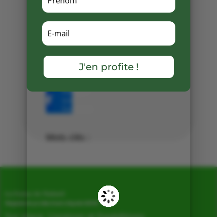
Une équipe passionnée, un lieu
chaleureux et une ambiance
festive entre concerts, brunchs et
dégustations 🎶
👉 À découvrir dès maintenant à
J'en profite !
la boutique !
Partager
sur
Facebook
Mots clés :
La Ferme de Vialard
Magasin de producteurs depuis 2005
Sur place, Livraison et Expéditions