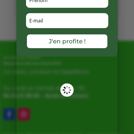
Facebook
Mots clés :
J'en profite !
La Ferme de Vialard
Magasin de producteurs depuis 2005
Sur place, Livraison et Expéditions
Du Lundi au Samedi de 9h à 19h
05.53.31.98.50
–
Accès & Contact