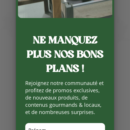
NE MANQUEZ
Publié le 8 11 2022
PLUS NOS BONS
La Ferme de Vialard sera ouverte
ce vendredi 11 novembre de 9h à
PLANS !
12h30 . Ils est également possible
de commander votre poulets rôti
Rejoignez notre communauté et
prêt pour 11h30 mais à récupérer
profitez de promos exclusives,
avant 12h30 .
de nouveaux produits, de
Pour réserver, appelez-nous au
contenus gourmands & locaux,
05 53 31 98 50.
et de nombreuses surprises.
Partager
sur