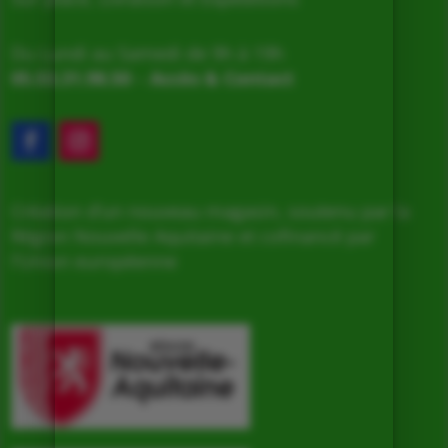
Du Lundi au Samedi de 9h à 19h
05.53.31.98.50
–
Accès & Contact
Création d’un nouveau magasin, soutenu par la
Région Nouvelle Aquitaine et cofinancé par
l’Union européenne