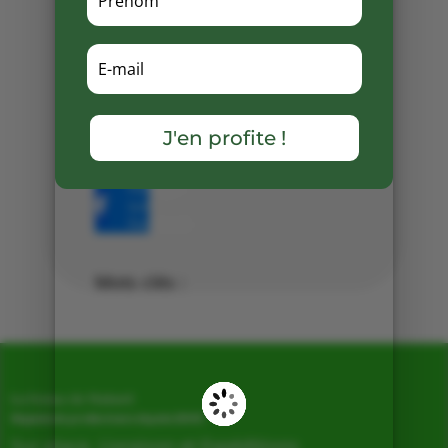
Reprise normale à partir du
vendredi 15 novembre .
Merci de votre compréhension.
PS : Pour les pains sans gluten
J'en profite !
pensez à commander !
Partager
sur
Facebook
Mots clés :
La Ferme de Vialard
Magasin de producteurs depuis 2005
Sur place, Livraison et Expéditions