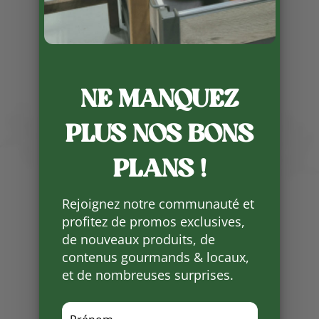
NE MANQUEZ
Publié le 29 10 2024
PLUS NOS BONS
Nous vous conseillons de
PLANS !
commander pour lundi 4, mardi 5
et vendredi 8 novembre votre
pain bio car nos boulangers ne
Rejoignez notre communauté et
seront pas là le 11 et 12
profitez de promos exclusives,
novembre.
de nouveaux produits, de
contenus gourmands & locaux,
Le Lundi 11 novembre la boutique
sera fermée et le mardi 12
et de nombreuses surprises.
novembre c’est la boulangerie
Cantegrel qui ne sera pas là !