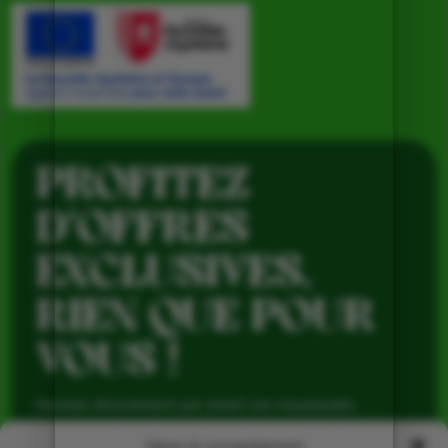
PROFITEZ
D’OFFRES
EXCLUSIVES,
RIEN QUE POUR
VOUS !
Recevez directement par email nos nouveautés,
avantages réservés aux abonnés et produits de saison,
pour profiter du meilleur de la Ferme de Vialard tout au
Gérer le consentement