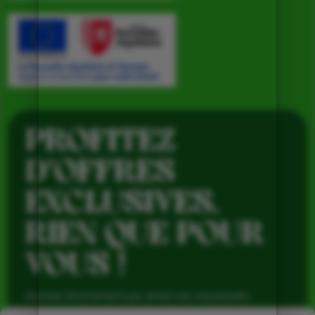
PROFITEZ
D’OFFRES
EXCLUSIVES,
RIEN QUE POUR
VOUS !
Recevez directement par email nos nouveautés,
avantages réservés aux abonnés et produits de saison,