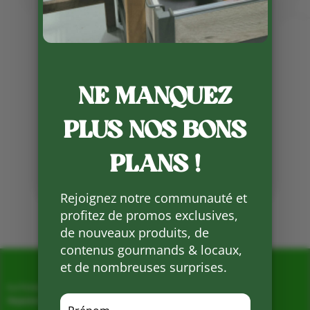
En cette semaine de rentrée, il n’y
aura pas de volailles de la Ferme
de la Conteyrie (poulets, pintades,
lapins, … ) du coup pas de
rôtissoire vendredi et samedi .
Rdv lundi après-midi pour les
NE MANQUEZ
poulets prêt à cuire .
PLUS NOS BONS
Partager
sur
PLANS !
Facebook
Rejoignez notre communauté et
Mots clés :
profitez de promos exclusives,
de nouveaux produits, de
contenus gourmands & locaux,
et de nombreuses surprises.
La Ferme de Vialard
Magasin de producteurs depuis 2005