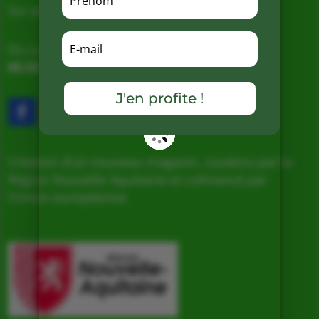
Sur place, Livraison et Expéditions
Du Lundi au Samedi de 9h à 19h
05.53.31.98.50
–
Accès & Contact
J'en profite !
Création d’un nouveau magasin, soutenu par la
Région Nouvelle Aquitaine et cofinancé par
l’Union européenne