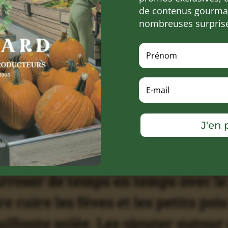
de contenus gourman
nombreuses surpris
J'en p