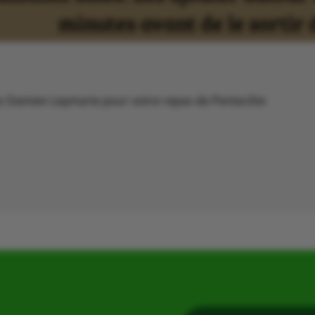
hez Damien Leymarie pour votre repas de Pentecôte