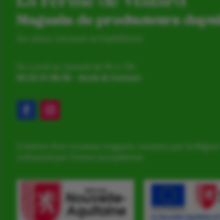
La Ferme de Vialard
Magasin de producteurs depu
Sur place, Livraison et Expéditions
Du Lundi au Samedi de 9h à 19h
05.53.31.98.50
–
Accès & Contact
Création d’un nouveau magasin, soutenu par la Région
cofinancé par l’Union européenne