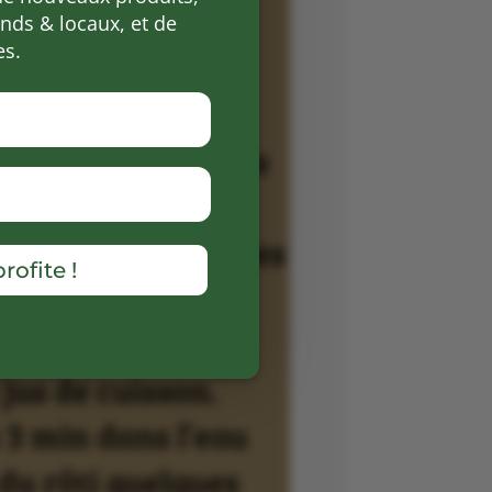
ds & locaux, et de
es.
rofite !