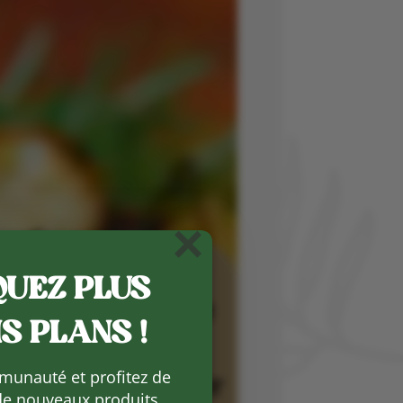
×
UEZ PLUS
S PLANS !
munauté et profitez de
de nouveaux produits,