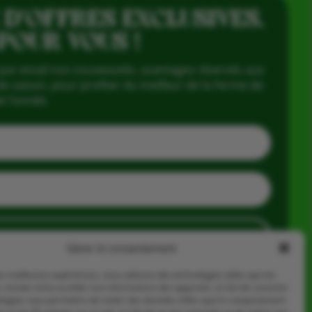
 D’OFFRES EXCLUSIVES,
 POUR VOUS !
par email nos nouveautés, avantages réservés aux
e saison, pour profiter du meilleur de la Ferme de
e l’année.
J'en profite
Gérer le consentement
les meilleures expériences, nous utilisons des technologies telles que les
 stocker et/ou accéder aux informations des appareils. Le fait de consentir
ologies nous permettra de traiter des données telles que le comportement