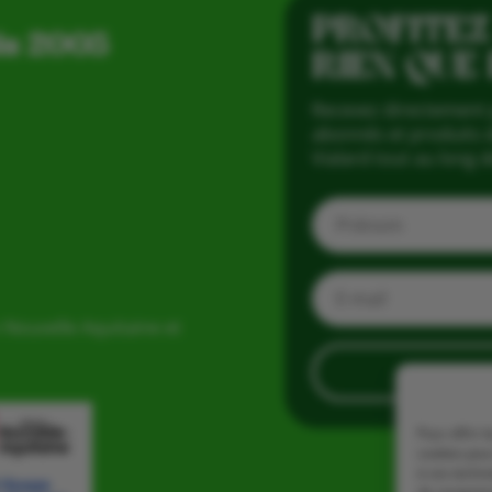
PROFITEZ
is 2005
RIEN QUE
Recevez directement 
abonnés et produits d
Vialard tout au long d
 Nouvelle Aquitaine et
Pour offrir 
cookies pour
à ces techn