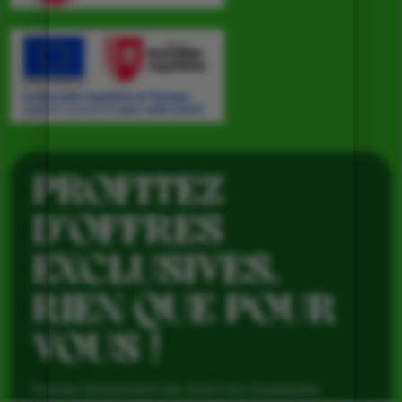
PROFITEZ
D’OFFRES
EXCLUSIVES,
RIEN QUE POUR
VOUS !
Recevez directement par email nos nouveautés,