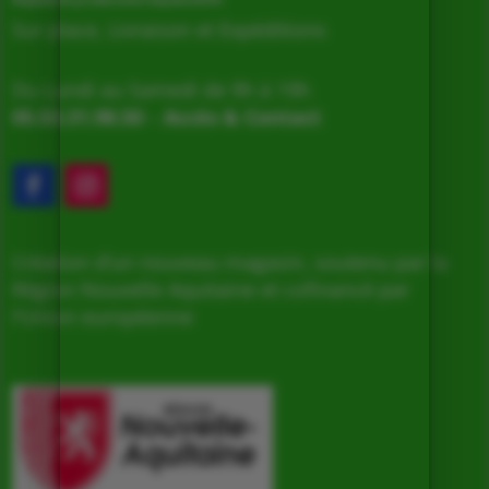
Magasin de producteurs depuis 2005
Sur place, Livraison et Expéditions
Du Lundi au Samedi de 9h à 19h
05.53.31.98.50
–
Accès & Contact
Création d’un nouveau magasin, soutenu par la
Région Nouvelle Aquitaine et cofinancé par
l’Union européenne