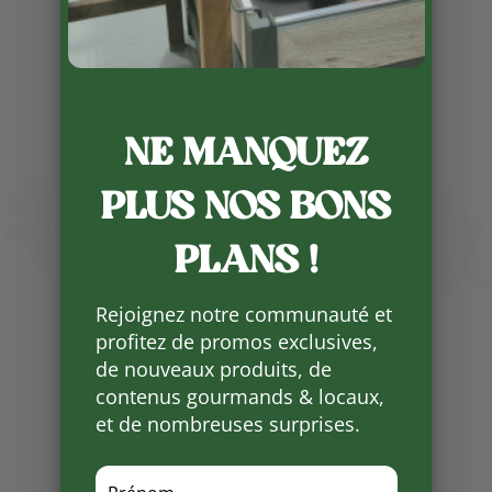
NE MANQUEZ
PLUS NOS BONS
PLANS !
Publié le 4 02 2026
Rejoignez notre communauté et
✨
Bonne nouvelle pour les
profitez de promos exclusives,
gourmands !
✨
de nouveaux produits, de
Les plats cuisinés de Mathilde,
Les
contenus gourmands & locaux,
Paniers Sauvages
à Thonac, font
et de nombreuses surprises.
leur grand retour 🎉
👉 Reprise des plats cuisinés
dès
le jeudi 19 février, en fin de