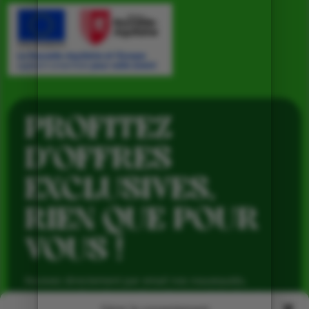
PROFITEZ
D’OFFRES
EXCLUSIVES,
RIEN QUE POUR
VOUS !
Recevez directement par email nos nouveautés,
avantages réservés aux abonnés et produits de saison,
pour profiter du meilleur de la Ferme de Vialard tout au