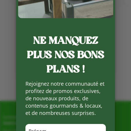
NE MANQUEZ
Publié le 2 05 2023
PLUS NOS BONS
Partager
sur
Facebook
PLANS !
Mots clés :
Rejoignez notre communauté et
profitez de promos exclusives,
de nouveaux produits, de
contenus gourmands & locaux,
et de nombreuses surprises.
La Ferme de Vialard
Magasin de producteurs depuis 2005