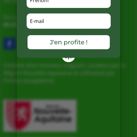
Sur place, Livraison et Expéditions
Du Lundi au Samedi de 9h à 19h
05.53.31.98.50
–
Accès & Contact
J'en profite !
Création d’un nouveau magasin, soutenu par la
Région Nouvelle Aquitaine et cofinancé par
l’Union européenne