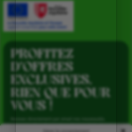
PROFITEZ
D’OFFRES
EXCLUSIVES,
RIEN QUE POUR
VOUS !
Recevez directement par email nos nouveautés,
avantages réservés aux abonnés et produits de saison,
pour profiter du meilleur de la Ferme de Vialard tout au
Gérer le consentement