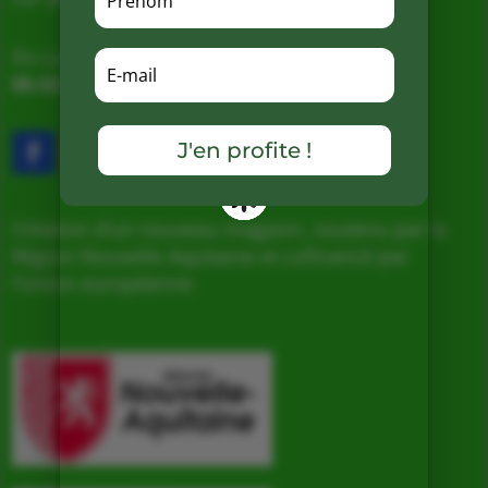
Du Lundi au Samedi de 9h à 19h
05.53.31.98.50
–
Accès & Contact
J'en profite !
Création d’un nouveau magasin, soutenu par la
Région Nouvelle Aquitaine et cofinancé par
l’Union européenne