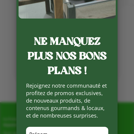
NE MANQUEZ
Publié le 9 05 2023
PLUS NOS BONS
Partager
sur
Facebook
PLANS !
Mots clés :
Rejoignez notre communauté et
profitez de promos exclusives,
de nouveaux produits, de
contenus gourmands & locaux,
et de nombreuses surprises.
La Ferme de Vialard
Magasin de producteurs depuis 2005
Sur place, Livraison et Expéditions