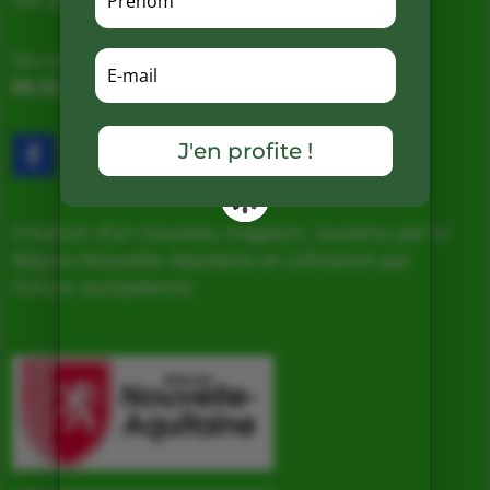
Du Lundi au Samedi de 9h à 19h
05.53.31.98.50
–
Accès & Contact
J'en profite !
Création d’un nouveau magasin, soutenu par la
Région Nouvelle Aquitaine et cofinancé par
l’Union européenne