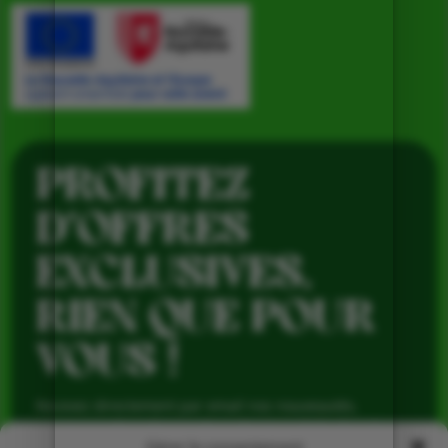
PROFITEZ
D’OFFRES
EXCLUSIVES,
RIEN QUE POUR
VOUS !
Recevez directement par email nos nouveautés,
avantages réservés aux abonnés et produits de saison,
pour profiter du meilleur de la Ferme de Vialard tout au
Gérer le consentement