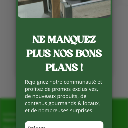
NE MANQUEZ
Publié le 10 11 2025
PLUS NOS BONS
Partager
sur
Facebook
PLANS !
Mots clés :
Rejoignez notre communauté et
profitez de promos exclusives,
de nouveaux produits, de
contenus gourmands & locaux,
et de nombreuses surprises.
La Ferme de Vialard
Magasin de producteurs depuis 2005
Sur place, Livraison et Expéditions