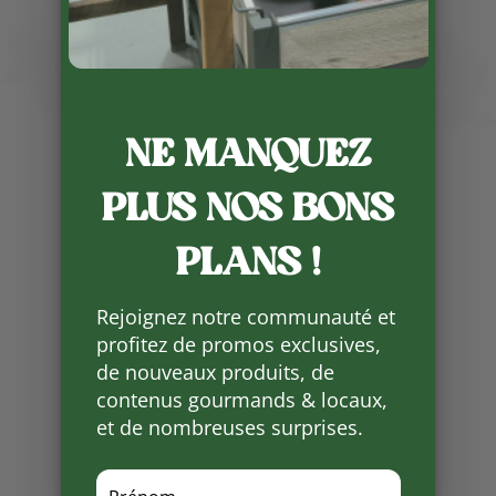
NE MANQUEZ
Publié le 17 03 2026
PLUS NOS BONS
Accompagné d’un vin rouge de
caractère, comme les « Vieilles
PLANS !
Vignes » du Domaine de la Tuque,
« Lo Doma » de la Cave des Vins
de Domme, mais aussi d’autres
Rejoignez notre communauté et
choix sont proposés à la boutique
profitez de promos exclusives,
.
de nouveaux produits, de
contenus gourmands & locaux,
Partager
et de nombreuses surprises.
sur
Facebook