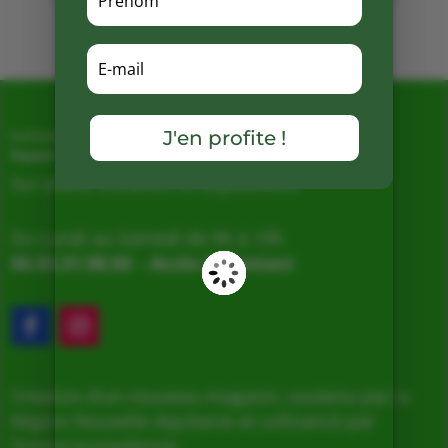
Mots clés :
J'en profite !
La Ferme de Vialard
Magasin de producteurs depuis 2005
Sur place, Livraison et Expéditions
Du Lundi au Samedi de 9h à 19h
05.53.31.98.50
–
Accès & Contact
Création d’un nouveau magasin, soutenu par la
Région Nouvelle Aquitaine et cofinancé par
l’Union européenne