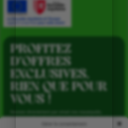
PROFITEZ
D’OFFRES
EXCLUSIVES,
RIEN QUE POUR
VOUS !
Recevez directement par email nos nouveautés,
avantages réservés aux abonnés et produits de saison,
pour profiter du meilleur de la Ferme de Vialard tout au
Gérer le consentement