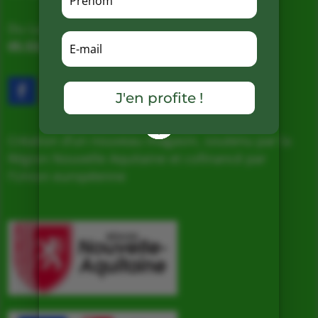
Du Lundi au Samedi de 9h à 19h
05.53.31.98.50
–
Accès & Contact
J'en profite !
Création d’un nouveau magasin, soutenu par la
Région Nouvelle Aquitaine et cofinancé par
l’Union européenne