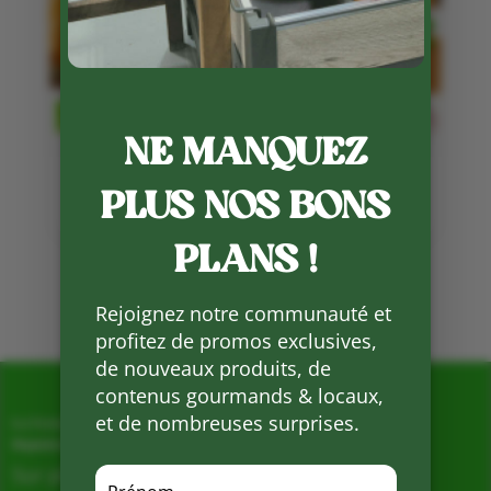
NE MANQUEZ
PLUS NOS BONS
L’expédition est en place !
21 Fév 2022
PLANS !
Page 1 sur 1
1
Rejoignez notre communauté et
profitez de promos exclusives,
de nouveaux produits, de
contenus gourmands & locaux,
et de nombreuses surprises.
La Ferme de Vialard
Magasin de producteurs depuis 2005
Sur place, Livraison et Expéditions