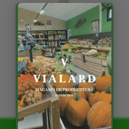
×
Les articles avec le mot clé :
fleurs
Les plants à la Ferme de Vialard
10 Mai 2022
Page 1 sur 1
1