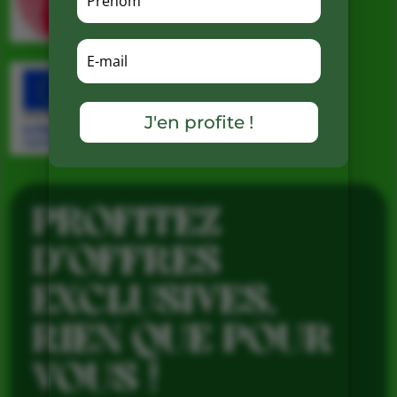
J'en profite !
PROFITEZ
D’OFFRES
EXCLUSIVES,
RIEN QUE POUR
VOUS !