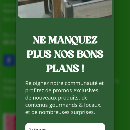
La Ferme de Vialard
Magasin de producteurs depuis 2005
Sur place, Livraison et Expéditions
Du Lundi au Samedi de 9h à 19h
NE MANQUEZ
05.53.31.98.50
–
Accès & Contact
PLUS NOS BONS
PLANS !
Création d’un nouveau magasin, soutenu par la
Rejoignez notre communauté et
Région Nouvelle Aquitaine et cofinancé par
profitez de promos exclusives,
l’Union européenne
de nouveaux produits, de
contenus gourmands & locaux,
et de nombreuses surprises.