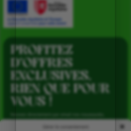
PROFITEZ
D’OFFRES
EXCLUSIVES,
RIEN QUE POUR
VOUS !
Recevez directement par email nos nouveautés,
avantages réservés aux abonnés et produits de saison,
pour profiter du meilleur de la Ferme de Vialard tout au
Gérer le consentement