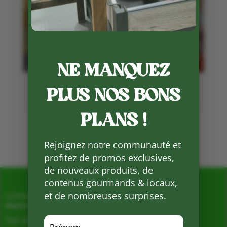
NE MANQUEZ
PLUS NOS BONS
Canettes à rôtir, le retour
20 Sep 2022
PLANS !
Page 1 sur 1
1
Rejoignez notre communauté et
profitez de promos exclusives,
de nouveaux produits, de
contenus gourmands & locaux,
et de nombreuses surprises.
La Ferme de Vialard
Magasin de producteurs depuis 2005
Sur place, Livraison et Expéditions