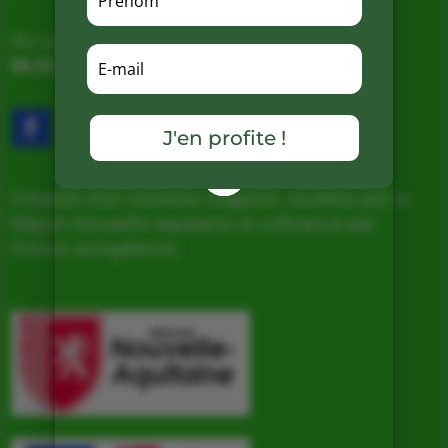
Du Lundi au Samedi de 9h à 19h
05.53.31.98.50
–
Accès & Contact
J'en profite !
Création d’un nouveau magasin, soutenu par la
Région Nouvelle Aquitaine et cofinancé par
l’Union européenne