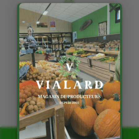
×
Les articles avec le mot clé :
la ferme du cledou
Les plants à la Ferme de Vialard
10 Mai 2022
Page 1 sur 1
1