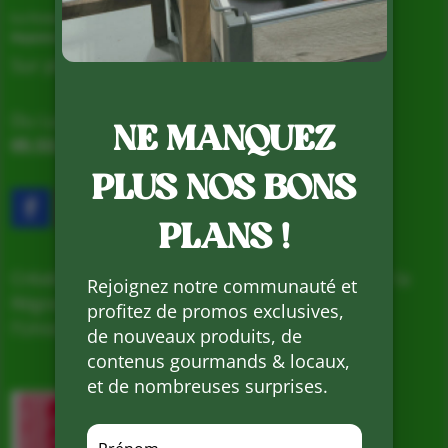
La Ferme de Vialard
Magasin de producteurs depuis 2005
Sur place, Livraison et Expéditions
Du Lundi au Samedi de 9h à 19h
NE MANQUEZ
05.53.31.98.50
–
Accès & Contact
PLUS NOS BONS
PLANS !
Création d’un nouveau magasin, soutenu par la
Rejoignez notre communauté et
Région Nouvelle Aquitaine et cofinancé par
profitez de promos exclusives,
l’Union européenne
de nouveaux produits, de
contenus gourmands & locaux,
et de nombreuses surprises.