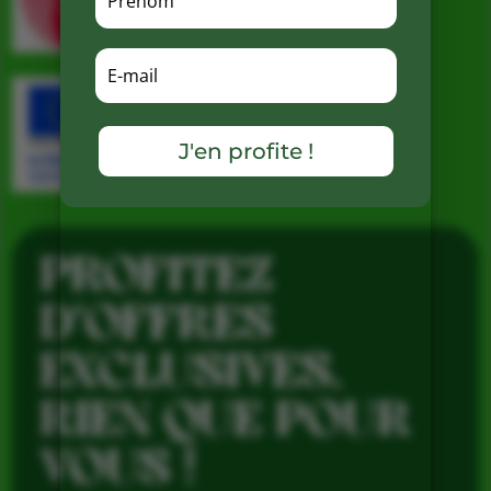
J'en profite !
PROFITEZ
D’OFFRES
EXCLUSIVES,
RIEN QUE POUR
VOUS !