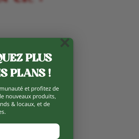
×
UEZ PLUS
S PLANS !
munauté et profitez de
de nouveaux produits,
ds & locaux, et de
es.