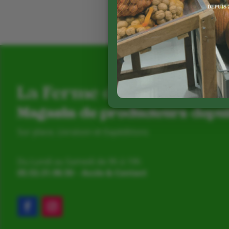
La Ferme de Vialard
Magasin de producteurs depu
Sur place, Livraison et Expéditions
Du Lundi au Samedi de 9h à 19h
05.53.31.98.50
–
Accès & Contact