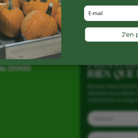
J'en p
PROFITEZ
is 2005
RIEN QUE
Recevez directement 
abonnés et produits d
Vialard tout au long d