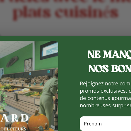
plats cuisinés
NE MANQ
NOS BON
Rejoignez notre com
promos exclusives, 
de contenus gourman
nombreuses surpris
Page 1 sur 1
1