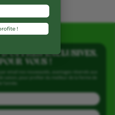
rofite !
 D’OFFRES EXCLUSIVES,
 POUR VOUS !
par email nos nouveautés, avantages réservés aux
e saison, pour profiter du meilleur de la Ferme de
e l’année.