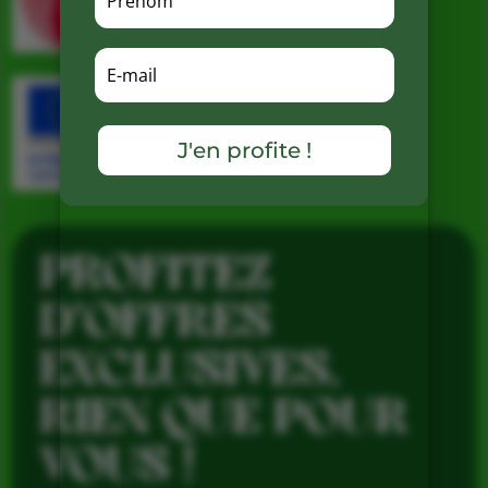
J'en profite !
PROFITEZ
D’OFFRES
EXCLUSIVES,
RIEN QUE POUR
VOUS !