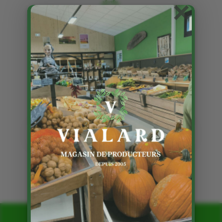
×
Les articles avec le mot clé :
poulet
Poulets Fermiers à la rôtissoire
9 Juil 2019
Page 1 sur 1
1