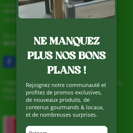
La Ferme de Vialard
Magasin de producteurs depuis 2005
Sur place, Livraison et Expéditions
Du Lundi au Samedi de 9h à 19h
NE MANQUEZ
05.53.31.98.50
–
Accès & Contact
PLUS NOS BONS
PLANS !
Création d’un nouveau magasin, soutenu par la
Rejoignez notre communauté et
Région Nouvelle Aquitaine et cofinancé par
profitez de promos exclusives,
l’Union européenne
de nouveaux produits, de
contenus gourmands & locaux,
et de nombreuses surprises.