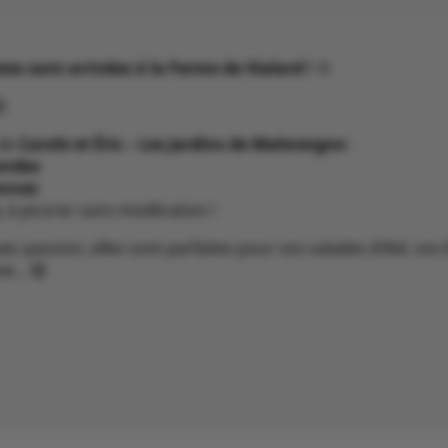
es sont arrivées à la Ferme de Vialard !
🌞
😍
 de
Carole et Éric – Les Jardins de Malevergne
:
ondes
ennes
, à picorer sans modération !
vec passion, elles sont parfaites pour vos salades d’été, v
ive… 😋