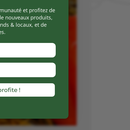
munauté et profitez de
de nouveaux produits,
ds & locaux, et de
es.
rofite !