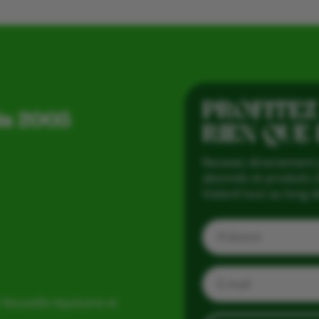
PROFITEZ
is 2005
RIEN QUE
Recevez directement 
abonnés et produits d
Vialard tout au long d
 Nouvelle Aquitaine et