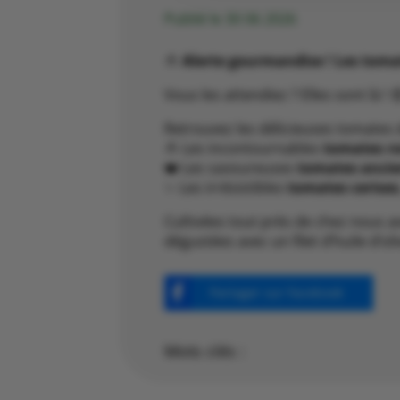
Publié le 30 06 2026
🍅
Alerte gourmandise ! Les tomat
Vous les attendiez ? Elles sont là ! 
Retrouvez les délicieuses tomates
🍅 Les incontournables
tomates r
❤️ Les savoureuses
tomates anci
✨ Les irrésistibles
tomates cerises
Cultivées tout près de chez nous a
dégustées avec un filet d’huile d’ol
Partager sur Facebook
Mots clés :