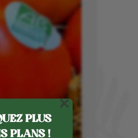
×
UEZ PLUS
S PLANS !