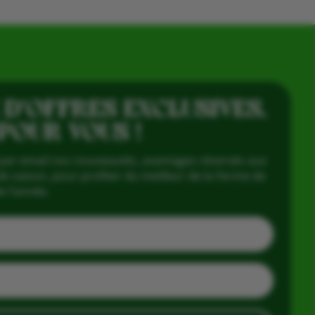
 D’OFFRES EXCLUSIVES,
 POUR VOUS !
par email nos nouveautés, avantages réservés aux
e saison, pour profiter du meilleur de la Ferme de
e l’année.