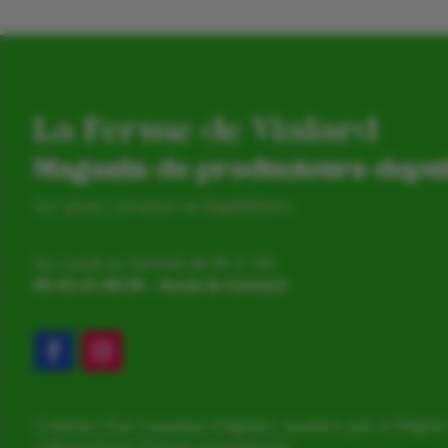
La Ferme de Vialard
Magasin de producteurs depu
Sur place, Livraison et Expéditions
Du Lundi au Samedi de 9h à 19h
05.53.31.98.50
–
Accès & Contact
Création d’un nouveau magasin, soutenu par la Région
cofinancé par l’Union européenne