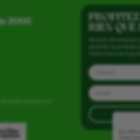
PROFITEZ
is 2005
RIEN QUE
Recevez directement 
abonnés et produits d
Vialard tout au long d
 Nouvelle Aquitaine et
Pour offrir 
cookies pour