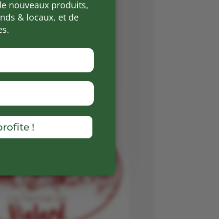
de nouveaux produits,
ds & locaux, et de
es.
rofite !