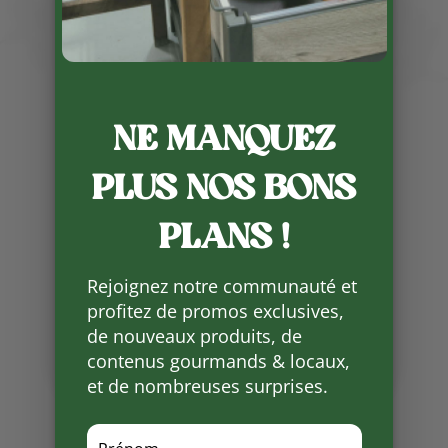
NE MANQUEZ
Publié le 4 02 2025
PLUS NOS BONS
Voici le menu de la semaine, le
pâté de pommes de terre
PLANS !
auvergnat n’a pas son tarif (il sera
préciser jeudi) .
Rejoignez notre communauté et
Partager
profitez de promos exclusives,
sur
de nouveaux produits, de
Facebook
contenus gourmands & locaux,
et de nombreuses surprises.
Mots clés :