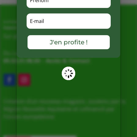
La Ferme de Vialard
Magasin de producteurs depuis 2005
Sur place, Livraison et Expéditions
J'en profite !
Du Lundi au Samedi de 9h à 19h
05.53.31.98.50
–
Accès & Contact
Création d’un nouveau magasin, soutenu par la
Région Nouvelle Aquitaine et cofinancé par
l’Union européenne