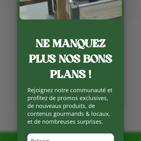
NE MANQUEZ
Publié le 4 03 2025
PLUS NOS BONS
Voici le menu de la semaine de
Mathilde .
PLANS !
Partager
sur
Rejoignez notre communauté et
Facebook
profitez de promos exclusives,
de nouveaux produits, de
Mots clés :
contenus gourmands & locaux,
et de nombreuses surprises.