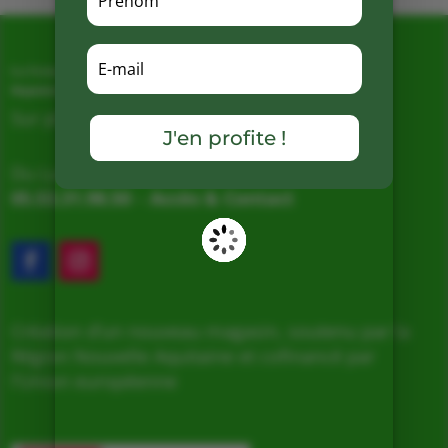
La Ferme de Vialard
Magasin de producteurs depuis 2005
Sur place, Livraison et Expéditions
J'en profite !
Du Lundi au Samedi de 9h à 19h
05.53.31.98.50
–
Accès & Contact
Création d’un nouveau magasin, soutenu par la
Région Nouvelle Aquitaine et cofinancé par
l’Union européenne