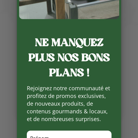
NE MANQUEZ
Publié le 18 03 2025
PLUS NOS BONS
De manière exceptionnelle, les
plats cuisinés de Mathilde seront
PLANS !
livrés ce mercredi fin de journée
au lieu de jeudi.
Rejoignez notre communauté et
Partager
profitez de promos exclusives,
sur
de nouveaux produits, de
Facebook
contenus gourmands & locaux,
et de nombreuses surprises.
Mots clés :