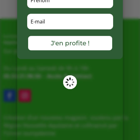
La Ferme de Vialard
J'en profite !
Magasin de producteurs depuis 2005
Sur place, Livraison et Expéditions
Du Lundi au Samedi de 9h à 19h
05.53.31.98.50
–
Accès & Contact
Création d’un nouveau magasin, soutenu par la
Région Nouvelle Aquitaine et cofinancé par
l’Union européenne