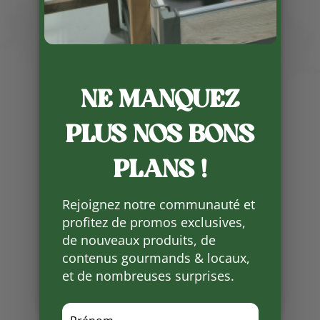
Publié le 6 02 2024
NE MANQUEZ
En ce début de semaine, une
PLUS NOS BONS
nouvelle récolte de truffes noires
du Périgord vous ait proposé par
PLANS !
nos producteurs locaux. Peut-
être le moment de se faire plaisir
pour un repas en toute
Rejoignez notre communauté et
convivialité.
profitez de promos exclusives,
de nouveaux produits, de
Partager
contenus gourmands & locaux,
sur
et de nombreuses surprises.
Facebook
Mots clés :