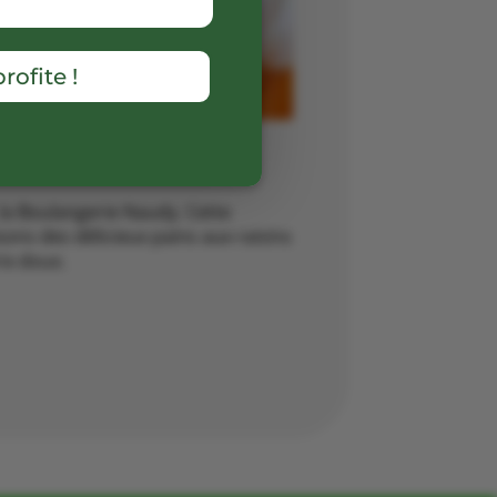
rofite !
la Boulangerie Naudy. Cette
ons des délicieux pains aux raisins
ix doux.