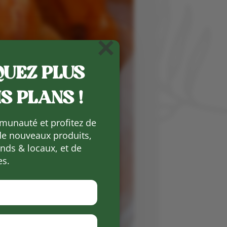
×
UEZ PLUS
S PLANS !
munauté et profitez de
de nouveaux produits,
ds & locaux, et de
es.