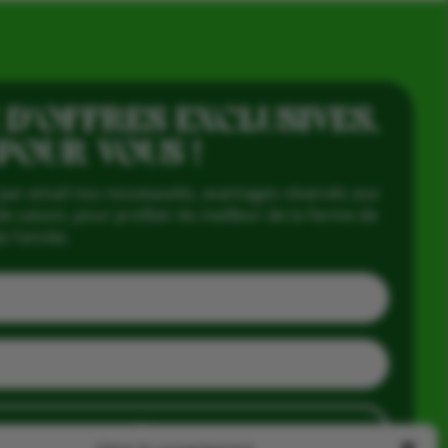
 D’OFFRES EXCLUSIVES,
 POUR VOUS !
par email nos nouveautés, avantages réservés aux
e saison, pour profiter du meilleur de la Ferme de
e l’année.
J'en profite