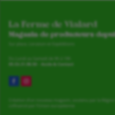
La Ferme de Vialard
Magasin de producteurs depu
Sur place, Livraison et Expéditions
Du Lundi au Samedi de 9h à 19h
05.53.31.98.50
–
Accès & Contact
Création d’un nouveau magasin, soutenu par la Région
cofinancé par l’Union européenne