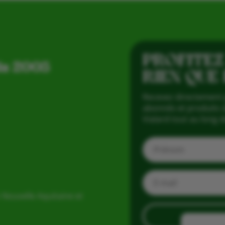
PROFITEZ
is 2005
RIEN QUE
Recevez directement 
abonnés et produits d
Vialard tout au long d
 Nouvelle Aquitaine et