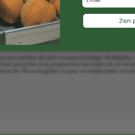
J'en p
us vous parlions de notre nouveau boulanger de Nadaillac, 
sez que Jordan vous propose tous les matins de ces livrais
 encas du 10h ou du goûter ou pour un simple plaisir à un pr