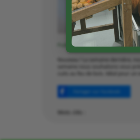
Publié le 23 01 2024
Nouveau ! La semaine dernière, no
semaine nous souhaitons vous préci
cuits au feu de bois. Idéal pour un
Partager sur Facebook
Mots clés :