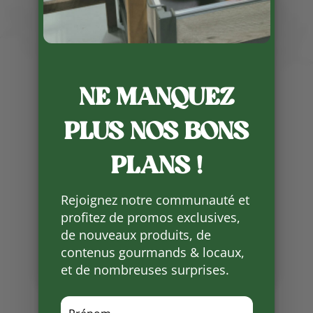
NE MANQUEZ
Publié le 18 12 2023
PLUS NOS BONS
Il est encore temps de
commander vos volailles de fêtes
PLANS !
pour Noël ainsi que de
commencer à prévoir pour le
réveillon du nouvel An
Rejoignez notre communauté et
profitez de promos exclusives,
Partager
de nouveaux produits, de
sur
contenus gourmands & locaux,
Facebook
et de nombreuses surprises.
Mots clés :