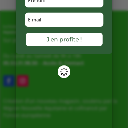
La Ferme de Vialard
Magasin de producteurs depuis 2005
J'en profite !
Sur place, Livraison et Expéditions
Du Lundi au Samedi de 9h à 19h
05.53.31.98.50
–
Accès & Contact
Création d’un nouveau magasin, soutenu par la
Région Nouvelle Aquitaine et cofinancé par
l’Union européenne