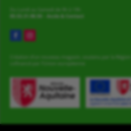
Du Lundi au Samedi de 9h à 19h
05.53.31.98.50
–
Accès & Contact
Création d’un nouveau magasin, soutenu par la Région
cofinancé par l’Union européenne