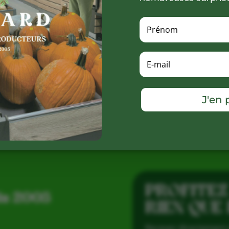
R
J'en p
PROFITEZ
is 2005
RIEN QUE
Recevez directement 