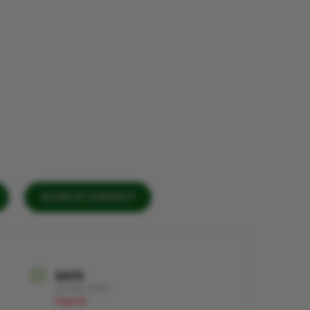
ACCÈS ET CONTACT
DATE
23 Fév 2024
Expiré!