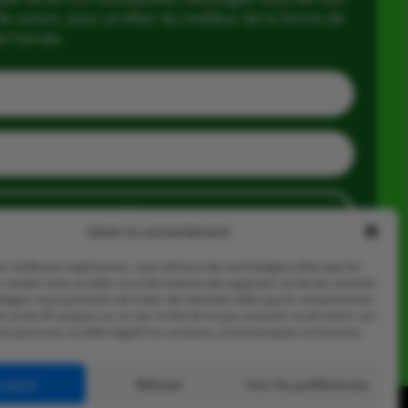
e saison, pour profiter du meilleur de la Ferme de
e l’année.
J'en profite
Gérer le consentement
les meilleures expériences, nous utilisons des technologies telles que les
 stocker et/ou accéder aux informations des appareils. Le fait de consentir
ologies nous permettra de traiter des données telles que le comportement
n ou les ID uniques sur ce site. Le fait de ne pas consentir ou de retirer son
 peut avoir un effet négatif sur certaines caractéristiques et fonctions.
cepter
Refuser
Voir les préférences