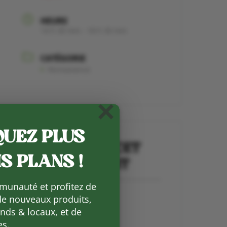
HEURE
14 h 30 min - 18 h 30 min
CATÉGORIE
Permanence
×
UEZ PLUS
PARTAGEZ CET
S PLANS !
ÉVÉNEMENT
munauté et profitez de
de nouveaux produits,
ds & locaux, et de
es.