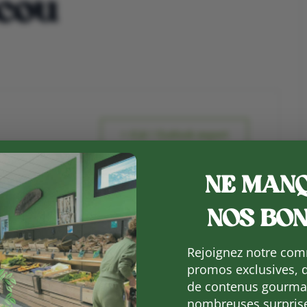
icou
+ iCal / Outlook export
NE MANQ
NOS BON
Rejoignez notre com
promos exclusives, 
de contenus gourman
nombreuses surpris