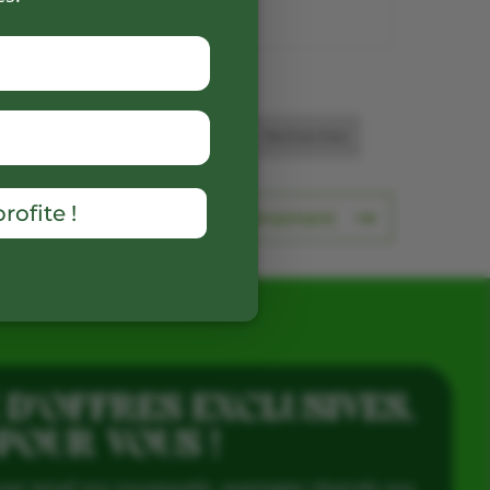
etour aux producteurs
rofite !
Prochain événement
 D’OFFRES EXCLUSIVES,
 POUR VOUS !
par email nos nouveautés, avantages réservés aux