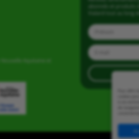
abonnés et produits d
Vialard tout au long d
 Nouvelle Aquitaine et
Pour offrir 
cookies pour
à ces techn
de navigatio
consentement
Ac