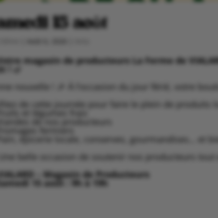
amedi 15 août
Céline
|
Août 6, 2026
|
Actu
Votre magasin de producteurs La Ferme de VIALAR
t !
🌿
ne nouvelle ! 🎉 À l’occasion du jour férié, votre bou
fitez de cette journée pour faire le plein de produits l
Fruits et légumes frais
Viandes de nos producteurs
Fromages fermiers
Pain, épicerie locale, conserves, gourmandises… et bi
Une belle occasion de soutenir nos producteurs tout 
VIALARD – Magasin de Producteurs
Samedi 15 août : 9h à 19h