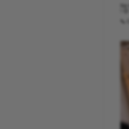
Ne 
! 😊
📞 