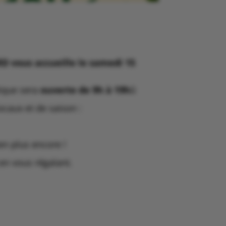
D vous accueille le samedi 15
tique sera
ouverte de 9h à 19h
û
ocaux et de saison :
en plus encore !
en vous régalant.