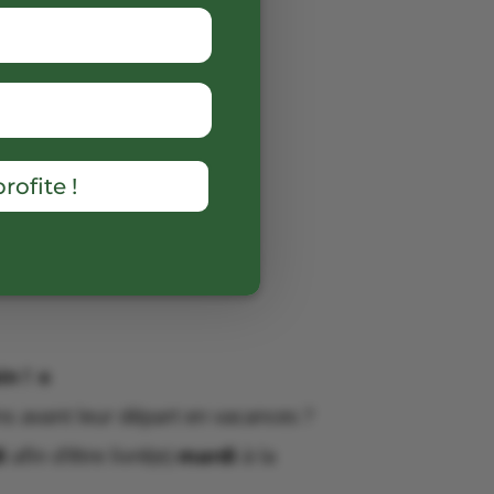
rofite !
in !
☀️
ins avant leur départ en vacances ?
i
afin d’être livré(e)
mardi
à la