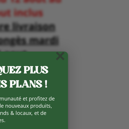
×
UEZ PLUS
S PLANS !
munauté et profitez de
de nouveaux produits,
ds & locaux, et de
es.