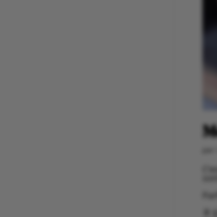
M
par
C’e
son
Par
🥂