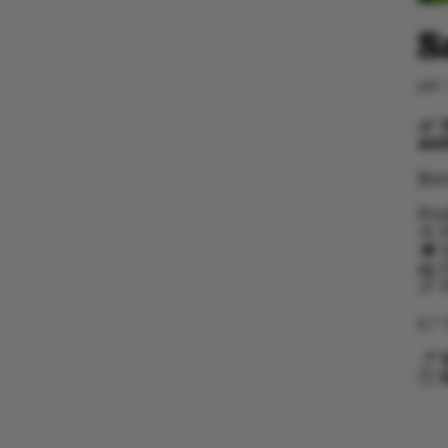
S
par
🌿
aoû
Bon
Pro
🍅 
🥩 
🧀 
🥖 
👉 
📍
🕘