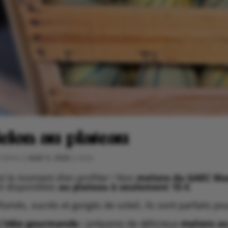
elon au plateau
Céline
|
Août 3, 2026
|
Actu
st le moment d’en profiter ! Nos
melons du GAEC Ma
t disponibles
au plateau à seulement 15 €
.
fumés, sucrés et gorgés de soleil, ils sont parfaits po
L’idée gourmande :
préparez de délicieux
melons au