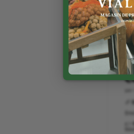
C
par
🥖
Env
👉
bou