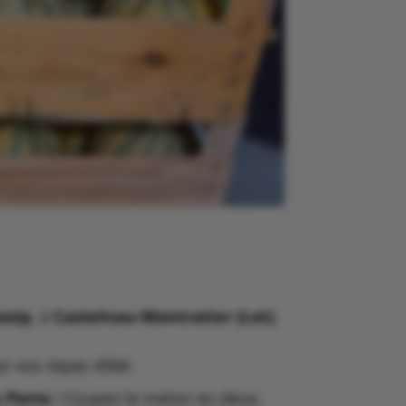
ssip
, à
Castelnau-Montratier (Lot)
,
ur vos repas d’été.
 Porto
! Coupez le melon en deux,