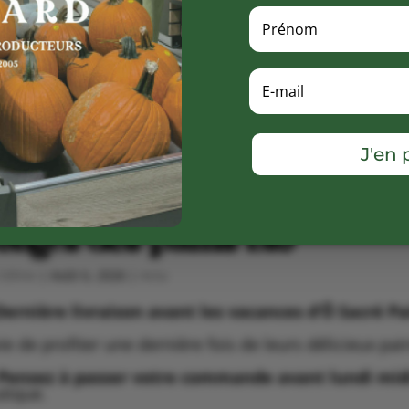
J'en p
ongés des pains bio
Céline
|
Août 6, 2026
|
Actu
Dernière livraison avant les vacances d’Ô Sacré Pa
ie de profiter une dernière fois de leurs délicieux pa
Pensez à passer votre commande avant lundi mid
tique.